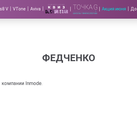
s8 V
VTone
Aviva
Акция июня
До
ФЕДЧЕНКО
р компании Inmode.