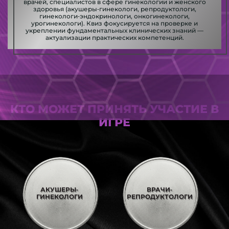
врачей, специалистов в сфере гинекологии и женского
здоровья (акушеры‑гинекологи, репродуктологи,
гинекологи‑эндокринологи, онкогинекологи,
урогинекологи). Квиз фокусируется на проверке и
укреплении фундаментальных клинических знаний —
актуализации практических компетенций.
КТО МОЖЕТ ПРИНЯТЬ УЧАСТИЕ В
ИГРЕ
АКУШЕРЫ‑
ВРАЧИ‑
ГИНЕКОЛОГИ
РЕПРОДУКТОЛОГИ