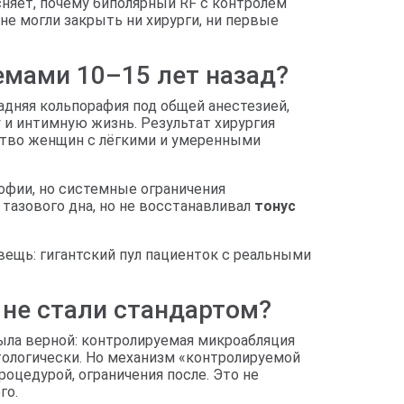
сняет, почему биполярный RF с контролем
не могли закрыть ни хирурги, ни первые
мами 10–15 лет назад?
адняя кольпорафия под общей анестезией,
 и интимную жизнь. Результат хирургия
нство женщин с лёгкими и умеренными
офии, но системные ограничения
тазового дна, но не восстанавливал
тонус
ещь: гигантский пул пациенток с реальными
 не стали стандартом?
была верной: контролируемая микроабляция
тологически. Но механизм «контролируемой
оцедурой, ограничения после. Это не
го.