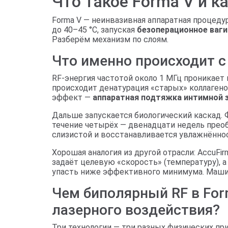
Что такое Forma V и к
Forma V — неинвазивная аппаратная процеду
до 40–45 °C, запуская
безоперационное ваг
Разберём механизм по слоям.
Что именно происходит с
RF-энергия частотой около 1 МГц проникает 
происходит денатурация «старых» коллагено
эффект —
аппаратная подтяжка интимной 
Дальше запускается биологический каскад. Ф
течение четырёх — двенадцати недель преоб
слизистой и восстанавливается увлажнённо
Хорошая аналогия из другой отрасли: AccuFi
задаёт целевую «скорость» (температуру), а
упасть ниже эффективного минимума. Машина
Чем биполярный RF в For
лазерного воздействия?
Три технологии — три разных физических пр