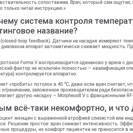
вствительность сопоставима. Врач, который сам ощутил, к
то только читал инструкцию.»
очему система контроля темпера
етинговое название?
 (closed-loop feedback). Датчики на насадке измеряют те
о диапазона аппарат автоматически снижает мощность. П
Протокол Forma V воспроизводится одинаково у врача с де
еский фактор не исключён полностью — квалификация опе
атура) контролируется аппаратно.
яет «пробить» потолок в 45 °C, даже если врач считает, 
 ограничение, заложенное производителем ради безопасно
лагает другую насадку — Morpheus8 V с фракционными RF
ым всё-таки некомфортно, и что 
роцент женщин с выраженной атрофией слизистой или и
е. Решение простое: врач снижает интенсивность. Эффек
ные процедуры, но комфорт пациентки не приносится в ж