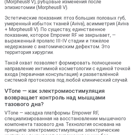
(Morpheus8 V), рубцовые изменения после
эпизиотомии (Morpheus8 V).
Эстетические показания: птоз больших половых губ,
умеренный избыток тканей (Aviva), асимметрия (Aviva
+ Morpheus8 V). По существу, единственное
показание, которое Empower RF не закрывает, —
выраженный пролапс III-IV стадии и тяжёлое
недержание с анатомическим дефектом. Это
территория хирургии.
Такой охват позволяет формировать полноценное
направление интимной косметологии с единой точкой
входа (первичная консультация) и разветвлённой
системой протоколов под любой клинический случай.
VTone — как электромиостимуляция
возвращает контроль над мышцами
тазового дна?
VTone — насадка платформы Empower RF,
специализированная на восстановлении мышечного
компонента тазового дна. Технология основана на
принципе электромиостимуляции: электрические