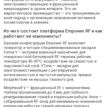
электромиостимуляцию и фракционный
микронидлинг в одном аппарате. Это не
маркетинговое преимущество — это принципиально
иной подход к организации направления интимной
косметологии в клинике.
Из чего состоит платформа Empower RF и как
работают её компоненты?
Базовая конфигурация Empower RF включает
генератор и четыре специализированные насадки.
Forma V — интравагинальный наконечник для
поверхностной биполярной RF-терапии, рабочая
температура 40-43°C, воздействие на слизистую и
подслизистый слой. VTone — насадка для
электромиостимуляции с регулируемой
интенсивностью и частотой импульсов, прямое
воздействие на мышцы тазового дна.
Morpheus8 V — фракционный RF с микроиглами,
глубина проникновения до 4 мм, для глубокого
ремоделирования тканей и коррекции рубцов. Aviva —
субдермальный RF-зонд для минимально-инвазивной
коррекции избытка тканей наружных половых