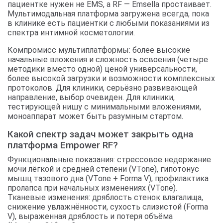
пациентке нужен не EMS, а RF — Emsella простаивает.
Мультимодальная платформа загружена всегда, пока
в клинике есть пациентки с любыми показаниями из
спектра интимной косметологии.
Компромисс мультиплатформы: более высокие
начальные вложения и сложность освоения (четыре
методики вместо одной) ценой универсальности,
более высокой загрузки и возможности комплексных
протоколов. Для клиники, серьёзно развивающей
направление, выбор очевиден. Для клиники,
тестирующей нишу с минимальными вложениями,
моноаппарат может быть разумным стартом.
Какой спектр задач может закрыть одна
платформа Empower RF?
Функциональные показания: стрессовое недержание
мочи лёгкой и средней степени (VTone), гипотонус
мышц тазового дна (VTone + Forma V), профилактика
пролапса при начальных изменениях (VTone).
Тканевые изменения: дряблость стенок влагалища,
снижение увлажнённости, сухость слизистой (Forma
V), выраженная дряблость и потеря объёма