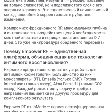
коллагена и эластина. Результат — ремоделирование
не только слизистой, но и подслизистого слоя с его
опорным каркасом. Это единственный неинвазивный
метод, способный корректировать рубцовые
изменения.
Компромисс фракционного RF: максимальная глубина
и интенсивность воздействия ценой необходимости
местной анестезии и периода восстановления 3-7
дней. Это уже не «процедура обеденного перерыва».
Почему Empower RF — единственная
платформа, объединяющая все технологии
интимного восстановления?
На рынке представлены десятки устройств для
интимной косметологии. Большинство из них —
моноаппараты: BTL Emsella (только EMS), Fotona
IntimaLase (только лазер), Alma FemiLift (только CO2-
лазер). Каждый решает одну задачу и требует
направления пациентки на другую процедуру для
комплексного результата.
Empower RF от InMode — первая сертифицированная
платформа, интегрирующая RF-терапию,