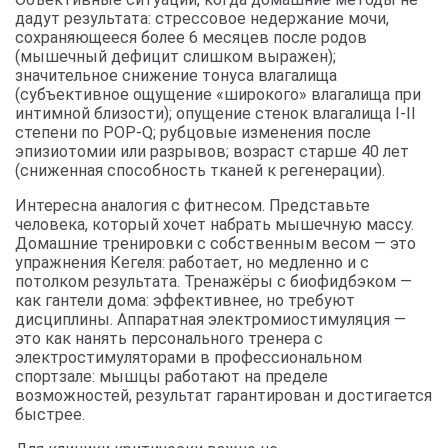
дадут результата: стрессовое недержание мочи,
сохраняющееся более 6 месяцев после родов
(мышечный дефицит слишком выражен);
значительное снижение тонуса влагалища
(субъективное ощущение «широкого» влагалища при
интимной близости); опущение стенок влагалища I-II
степени по POP-Q; рубцовые изменения после
эпизиотомии или разрывов; возраст старше 40 лет
(сниженная способность тканей к регенерации).
Интересна аналогия с фитнесом. Представьте
человека, который хочет набрать мышечную массу.
Домашние тренировки с собственным весом — это
упражнения Кегеля: работает, но медленно и с
потолком результата. Тренажёры с биофидбэком —
как гантели дома: эффективнее, но требуют
дисциплины. Аппаратная электромиостимуляция —
это как нанять персонального тренера с
электростимуляторами в профессиональном
спортзале: мышцы работают на пределе
возможностей, результат гарантирован и достигается
быстрее.