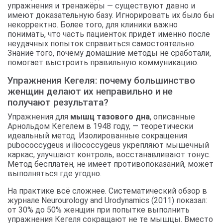
упражнения и тренажёры — существуют давно и
имеют доказательную базу. Игнорировать их было бы
некорректно. Более того, для клиники важно
понимать, что часть пациенток придёт именно после
неудачных попыток справиться самостоятельно.
Знание того, почему домашние методы не сработали,
помогает выстроить правильную коммуникацию.
Упражнения Кегеля: почему большинство
женщин делают их неправильно и не
получают результата?
Упражнения для
мышц тазового дна
, описанные
Арнольдом Кегелем в 1948 году, — теоретически
идеальный метод. Изолированные сокращения
pubococcygeus и iliococcygeus укрепляют мышечный
каркас, улучшают контроль, восстанавливают тонус.
Метод бесплатен, не имеет противопоказаний, может
выполняться где угодно.
На практике всё сложнее. Систематический обзор в
журнале Neurourology and Urodynamics (2011) показал:
от 30% до 50% женщин при попытке выполнить
упражнения Кегеля сокращают не те мышцы. Вместо