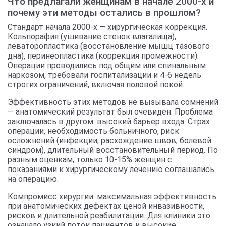
Что предлагали женщинам в начале 2000-х и
почему эти методы остались в прошлом?
Стандарт начала 2000-х — хирургическая коррекция.
Кольпорафия (ушивание стенок влагалища),
леваторопластика (восстановление мышц тазового
дна), перинеопластика (коррекция промежности).
Операции проводились под общим или спинальным
наркозом, требовали госпитализации и 4-6 недель
строгих ограничений, включая половой покой.
Эффективность этих методов не вызывала сомнений
— анатомический результат был очевиден. Проблема
заключалась в другом: высокий барьер входа. Страх
операции, необходимость больничного, риск
осложнений (инфекции, расхождение швов, болевой
синдром), длительный восстановительный период. По
разным оценкам, только 10-15% женщин с
показаниями к хирургическому лечению соглашались
на операцию.
Компромисс хирургии: максимальная эффективность
при анатомических дефектах ценой инвазивности,
рисков и длительной реабилитации. Для клиники это
означало узкий поток пациентов и высокие