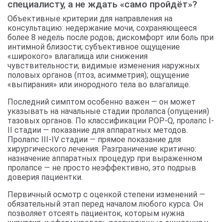
специалисту, а не ждать «само пройдёт»?
Объективные критерии для направления на
консультацию: недержание мочи, сохраняющееся
более 8 недель после родов; дискомфорт или боль при
интимной близости; субъективное ощущение
«широкого» влагалища или снижения
чувствительности; видимые изменения наружных
половых органов (птоз, асимметрия); ощущение
«выпирания» или инородного тела во влагалище.
Последний симптом особенно важен — он может
указывать на начальные стадии пролапса (опущения)
тазовых органов. По классификации POP-Q, пролапс I-
II стадии — показание для аппаратных методов.
Пролапс III-IV стадии — прямое показание для
хирургического лечения. Разграничение критично:
назначение аппаратных процедур при выраженном
пролапсе — не просто неэффективно, это подрыв
доверия пациентки.
Первичный осмотр с оценкой степени изменений —
обязательный этап перед началом любого курса. Он
позволяет отсеять пациенток, которым нужна