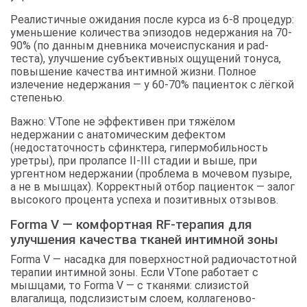
Реалистичные ожидания после курса из 6-8 процедур:
уменьшение количества эпизодов недержания на 70-
90% (по данным дневника мочеиспускания и pad-
теста), улучшение субъективных ощущений тонуса,
повышение качества интимной жизни. Полное
излечение недержания — у 60-70% пациенток с лёгкой
степенью.
Важно: VTone не эффективен при тяжёлом
недержании с анатомическим дефектом
(недостаточность сфинктера, гипермобильность
уретры), при пролапсе II-III стадии и выше, при
ургентном недержании (проблема в мочевом пузыре,
а не в мышцах). Корректный отбор пациенток — залог
высокого процента успеха и позитивных отзывов.
Forma V — комфортная RF-терапия для
улучшения качества тканей интимной зоны
Forma V — насадка для поверхностной радиочастотной
терапии интимной зоны. Если VTone работает с
мышцами, то Forma V — с тканями: слизистой
влагалища, подслизистым слоем, коллагеново-