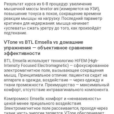
Результат курса из 6-8 процедур: увеличение
мышечной массы levator ani (измеряется на УЗИ),
повышение тонуса в покое, сокращение времени
реакции мышцы на нагрузку. Последний параметр
критичен для недержания: мышца начинает
«успевать» сжать уретру до того, как произойдёт
подтекание.
VTone vs BTL Emsella vs домашние
упражнения — объективное сравнение
эффективности
BTL Emsella использует технологию HIFEM (High-
Intensity Focused Electromagnetic) — сфокусированное
электромагнитное поле, вызывающее сокращения
мышц. Принципиальное отличие: пациентка сидит на
аппарате в одежде, воздействие — через одежду и
ткани промежности. Преимущество — максимальный
комфорт, отсутствие интравагинального компонента.
Компромисс Emsella: комфорт и «ненвазивность»
ценой менее прицельного воздействия.
Электромагнитное поле рассеивается, проходя через
ткани; часть энергии теряется. VTone обеспечивает