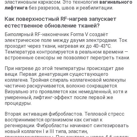
эластиновым каркасом. Это технология
вагинального
лифтинга
без разрезов, швов и реабилитации.
Как поверхностный RF-нагрев запускает
естественное обновление тканей?
Биполярный RF-наконечник Forma V создаёт
электрическое поле между двумя электродами. Ток
проходит через ткани, нагревая их до 40-43°C.
Температура контролируется в реальном времени —
встроенные сенсоры не позволяют перегреть ткани.
При нагреве до этой температуры происходит две
вещи. Первая: денатурация существующего
коллагена. Тройная спираль коллагеновой молекулы
частично раскручивается, волокно сокращается.
Визуально это проявляется как немедленный, хотя и
умеренный, лифтинг-эффект после первой же
процедуры.
Вторая: активация фибробластов. Тепловой стресс
воспринимается организмом как сигнал к
регенерации. Фибробласты начинают синтезировать
новый коллаген I и III типа, эластин,