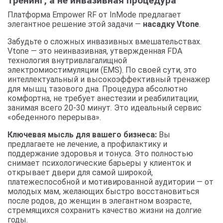
тренинг, а не инвазивная процедура
Платформа Empower RF от InMode предлагает
элегантное решение этой задачи —
насадку Vtone
.
Забудьте о сложных инвазивных вмешательствах.
Vtone — это неинвазивная, утвержденная FDA
технология внутривлагалищной
электромиостимуляции (EMS). По своей сути, это
интеллектуальный и высокоэффективный тренажер
для мышц тазового дна. Процедура абсолютно
комфортна, не требует анестезии и реабилитации,
занимая всего 20-30 минут. Это идеальный сервис
«обеденного перерыва».
Ключевая мысль для вашего бизнеса:
Вы
предлагаете не лечение, а профилактику и
поддержание здоровья и тонуса. Это полностью
снимает психологические барьеры у клиенток и
открывает двери для самой широкой,
платежеспособной и мотивированной аудитории — от
молодых мам, желающих быстро восстановиться
после родов, до женщин в элегантном возрасте,
стремящихся сохранить качество жизни на долгие
годы.