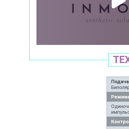
ТЕ
Подача
Биполя
Режимы
Одиноч
импуль
Контро