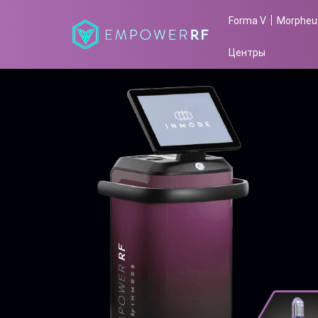
t
Forma V
Morpheu
Центры