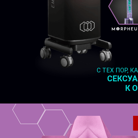
С ТЕХ ПОР, 
СЕКСУА
К 